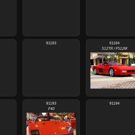
91183
91184
512TR / F512M
91193
91194
F40