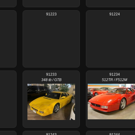
91223
91224
91233
91234
348 tb / GTB
512TR / F512M
91243
91244