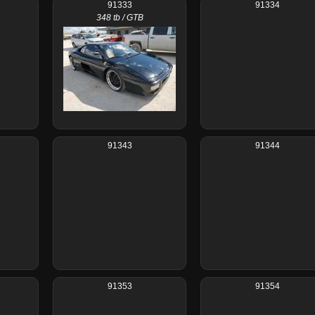
91333
91334
348 tb / GTB
91343
91344
91353
91354