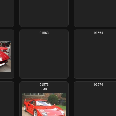
91563
91564
91573
91574
F40