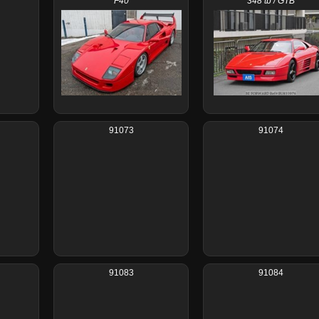
F40
348 tb / GTB
91073
91074
91083
91084