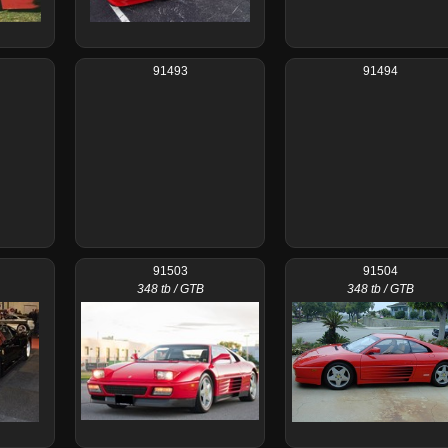
91493
91494
91503
91504
348 tb / GTB
348 tb / GTB