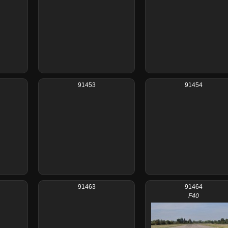
91453
91454
91463
91464
F40