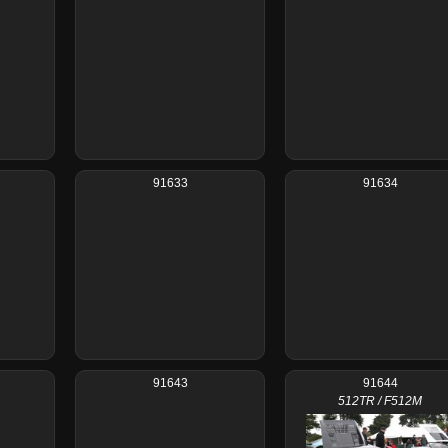
91633
91634
91643
91644
512TR / F512M