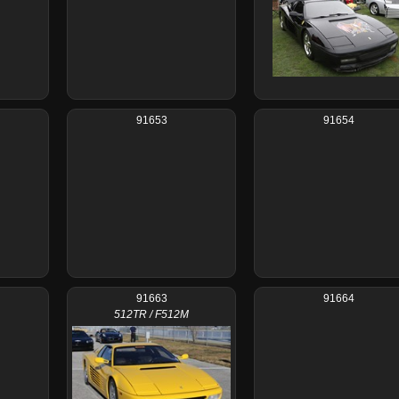
91653
91654
91663
91664
512TR / F512M