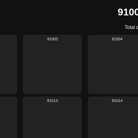
910
Total 
91003
91004
91013
91014