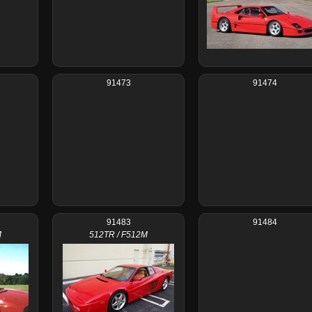
91473
91474
91483
91484
M
512TR / F512M