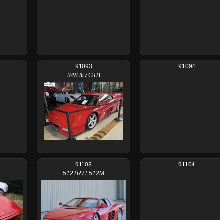
91093
91094
348 tb / GTB
91103
91104
512TR / F512M