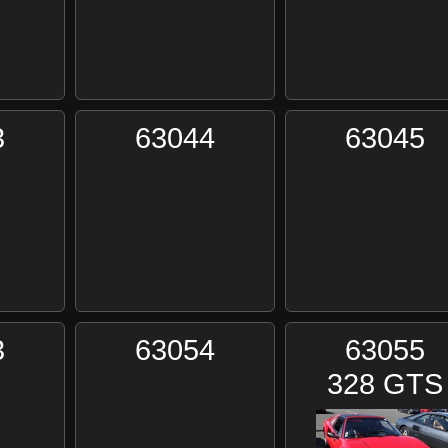
3
63044
63045
3
63054
63055
328 GTS