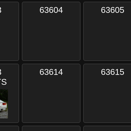
3
63604
63605
3
63614
63615
TS