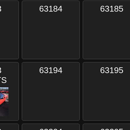
3
63184
63185
3
63194
63195
TS