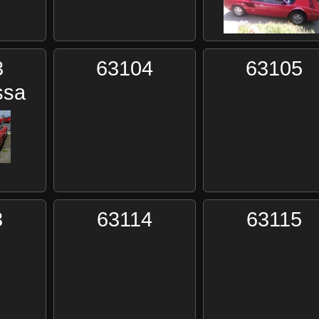
3
63104
63105
ssa
3
63114
63115