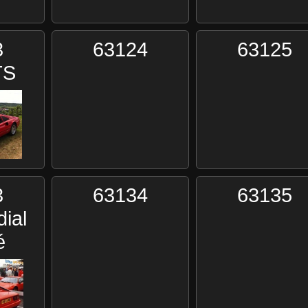
3
63124
63125
TS
3
63134
63135
ial
é