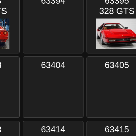
3
63394
63395
TS
328 GTS
3
63404
63405
3
63414
63415