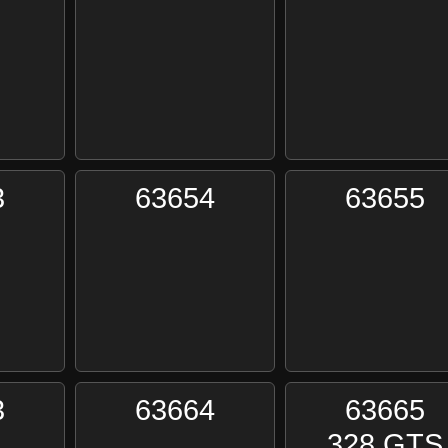
3
63654
63655
3
63664
63665
328 GTS