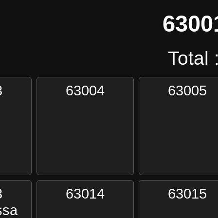
6300
Total 
3
63004
63005
3
63014
63015
ssa