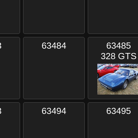
3
63484
63485
328 GTS
3
63494
63495