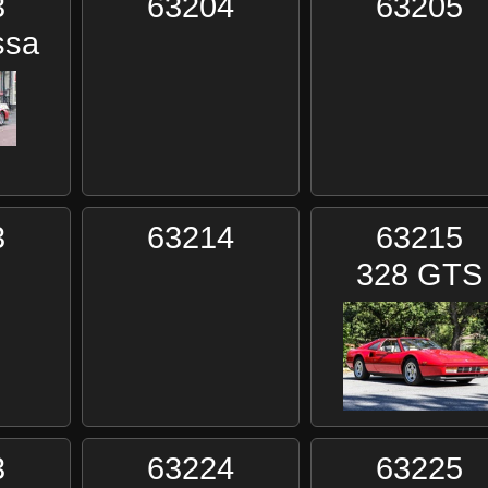
3
63204
63205
ssa
3
63214
63215
328 GTS
3
63224
63225