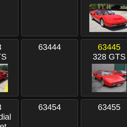
3
63444
63445
TS
328 GTS
3
63454
63455
ial
et