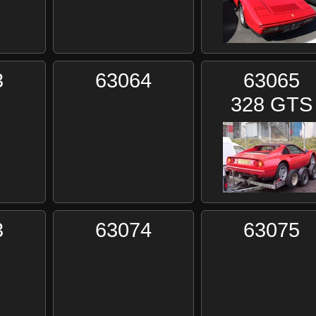
3
63064
63065
328 GTS
3
63074
63075