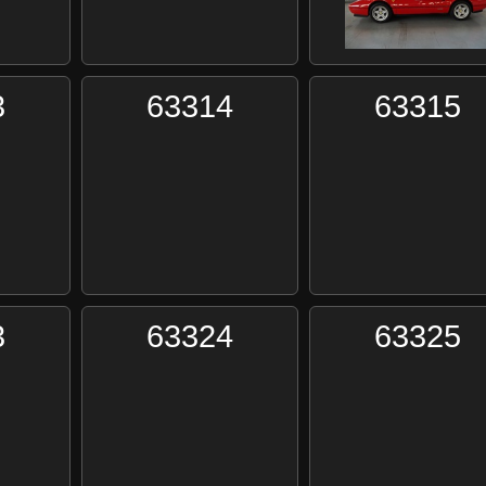
3
63314
63315
3
63324
63325