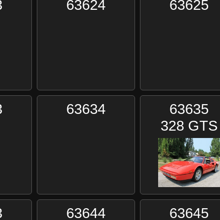
3
63624
63625
3
63634
63635
328 GTS
3
63644
63645