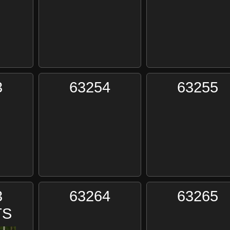
3
63254
63255
3
63264
63265
TS