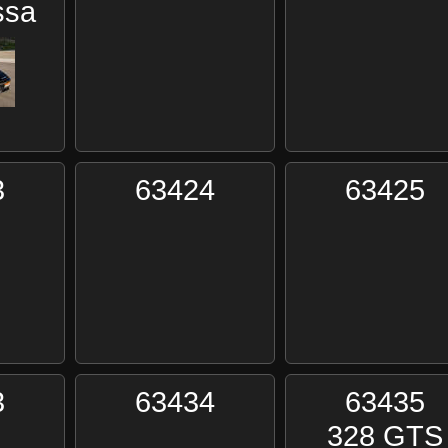
ssa
3
63424
63425
3
63434
63435
328 GTS