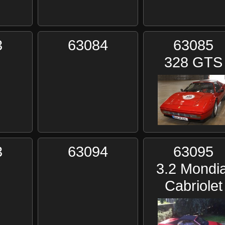
3
63084
63085
328 GTS
3
63094
63095
3.2 Mondia
Cabriolet