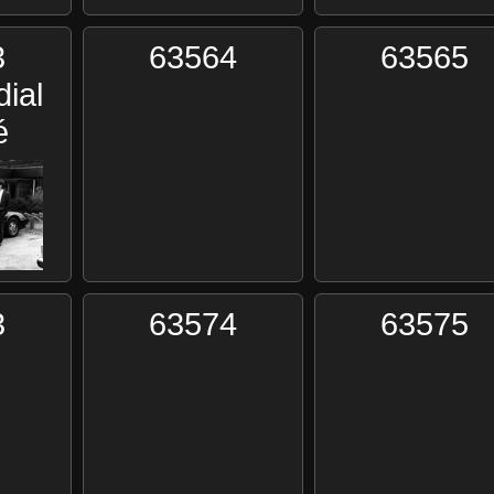
3
63564
63565
ial
é
3
63574
63575