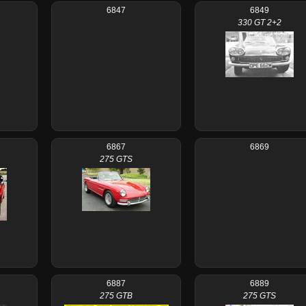
6847
6849
330 GT 2+2
6867
6869
275 GTS
6887
6889
275 GTB
275 GTS