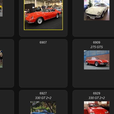
6907
6909
275 GTS
6927
6929
330 GT 2+2
330 GT 2+2