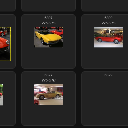
6807
6809
275 GTS
275 GTS
6827
6829
275 GTB