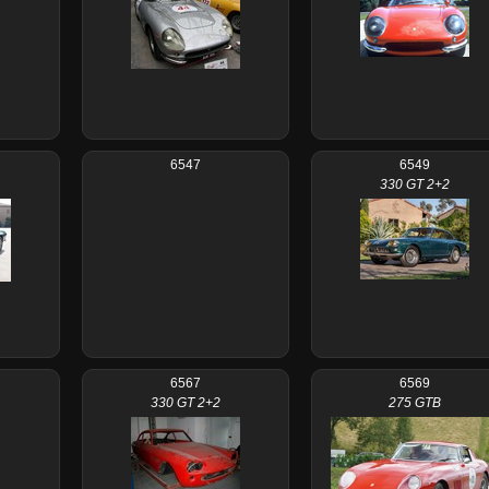
6547
6549
330 GT 2+2
6567
6569
330 GT 2+2
275 GTB