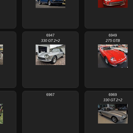
6947
6949
330 GT 2+2
275 GTB
6967
6969
330 GT 2+2