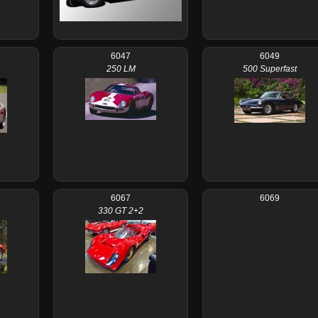
6047
6049
250 LM
500 Superfast
6067
6069
330 GT 2+2