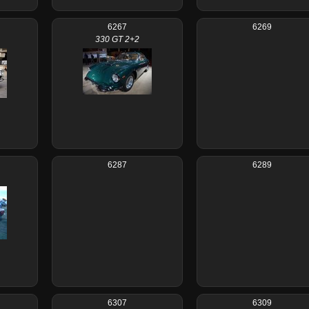
6267
6269
330 GT 2+2
6287
6289
6307
6309