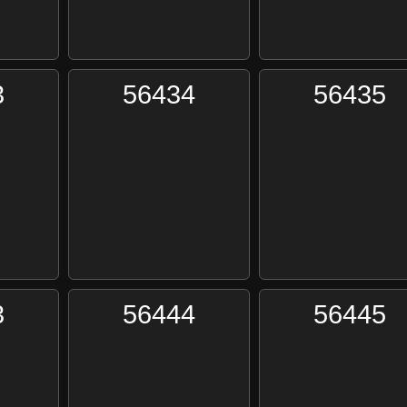
3
56434
56435
3
56444
56445