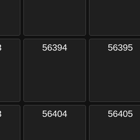
3
56394
56395
3
56404
56405