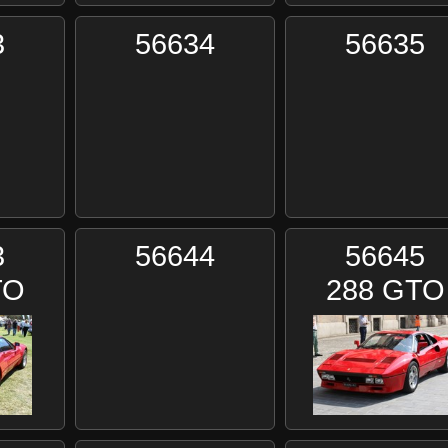
3
56634
56635
3
56644
56645
TO
288 GTO