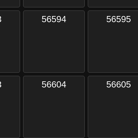
3
56594
56595
3
56604
56605