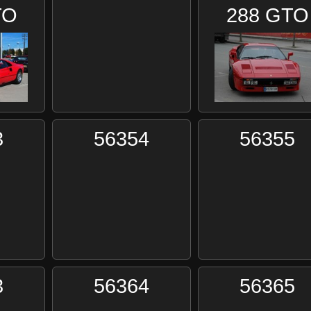
TO
288 GTO
3
56354
56355
3
56364
56365