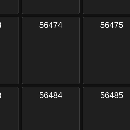
3
56474
56475
3
56484
56485