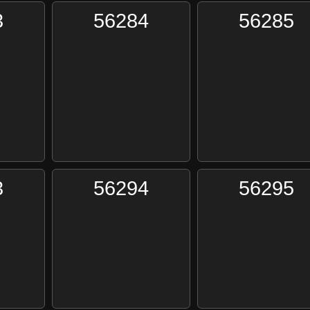
3
56284
56285
3
56294
56295