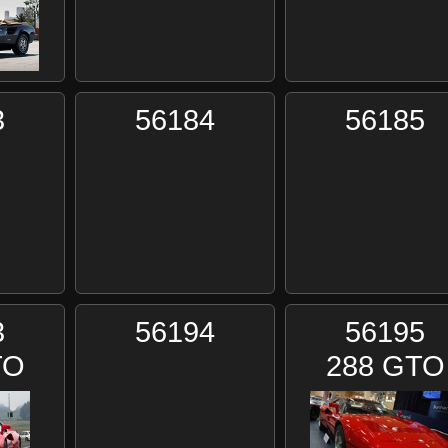
3
56184
56185
3
56194
56195
TO
288 GTO