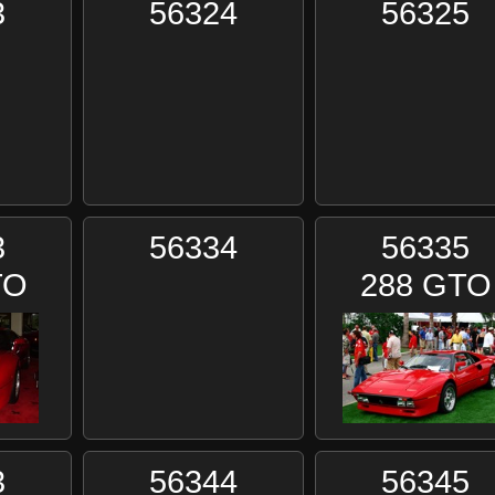
3
56324
56325
3
56334
56335
TO
288 GTO
3
56344
56345