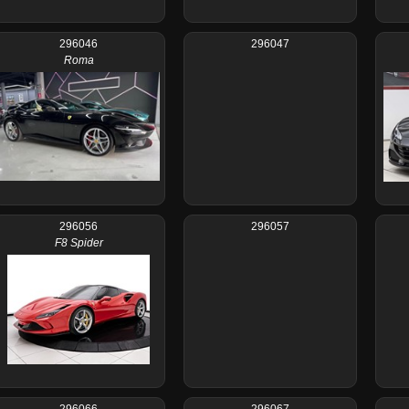
296046
296047
Roma
296056
296057
F8 Spider
296066
296067