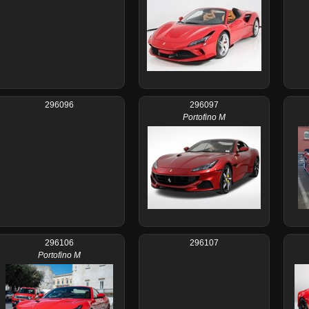
296096
296097
Portofino M
296106
296107
Portofino M