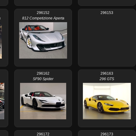
296152
296153
a
812 Competizione Aperta
296162
296163
SF90 Spider
296 GTS
296172
296173