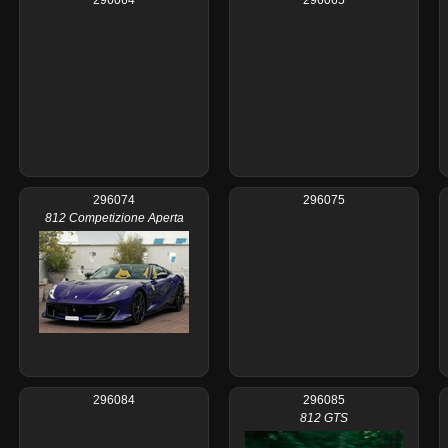
296074
296075
812 Competizione Aperta
296084
296085
812 GTS