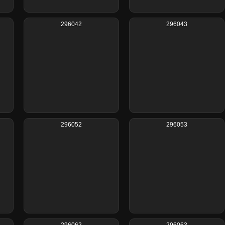
296042
296043
296052
296053
296062
296063