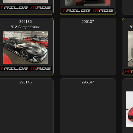
296136
296137
812 Competizione
8
296146
296147