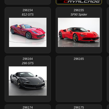
296154
296155
812 GTS
SF90 Spider
296164
296165
296 GTS
296174
296175