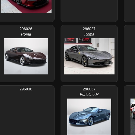
296026
296027
Roma
Roma
296036
296037
Portofino M