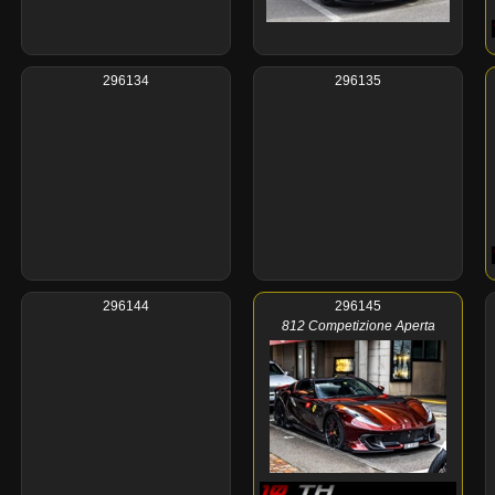
296134
296135
296144
296145
812 Competizione Aperta