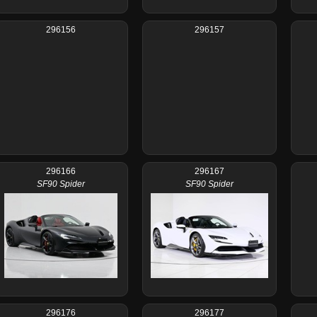
296156
296157
296166
296167
SF90 Spider
SF90 Spider
296176
296177