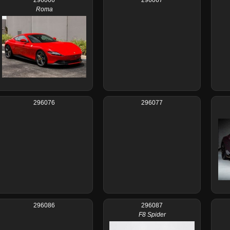
Roma
296076
296077
296086
296087
F8 Spider