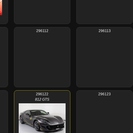
296112
296113
296122
296123
812 GTS