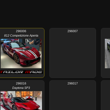
296006
296007
812 Competizione Aperta
296016
296017
Daytona SP3