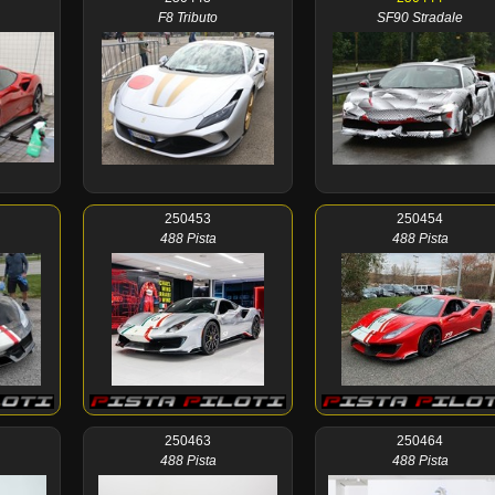
F8 Tributo
SF90 Stradale
250453
250454
488 Pista
488 Pista
250463
250464
488 Pista
488 Pista