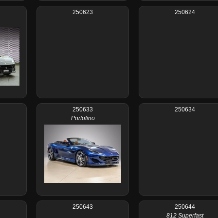
250623
250624
250633
250634
Portofino
250643
250644
812 Superfast