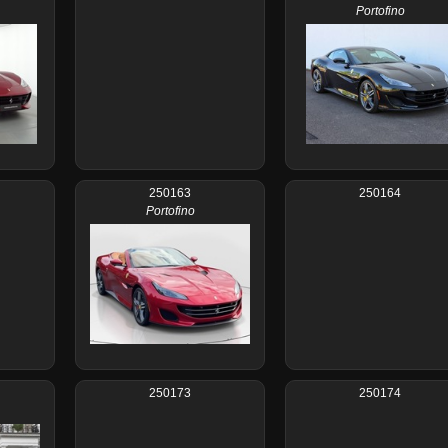
Portofino
250163
250164
Portofino
250173
250174