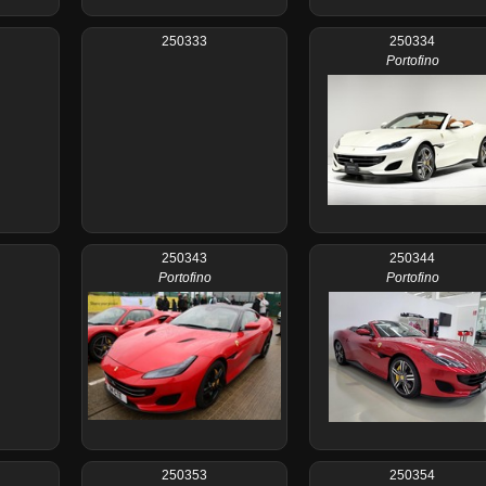
250333
250334
Portofino
250343
250344
Portofino
Portofino
250353
250354