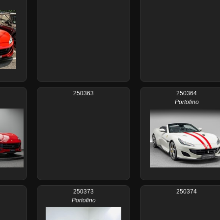
250363
250364
Portofino
250373
250374
Portofino