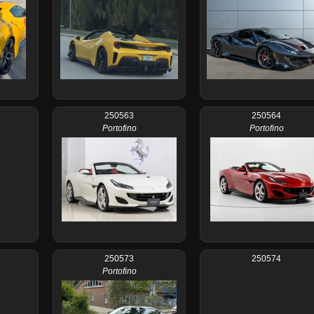
250563
250564
Portofino
Portofino
250573
250574
Portofino