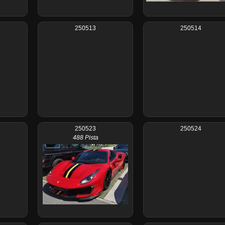
250513
250514
250523
250524
488 Pista