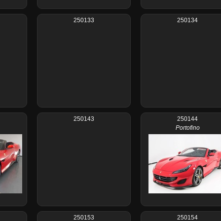
250133
250134
250143
250144
Portofino
250153
250154