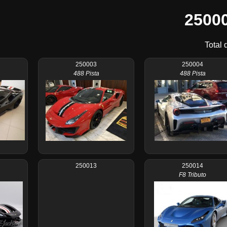
25000
Total 
250003
250004
488 Pista
488 Pista
250013
250014
F8 Tributo