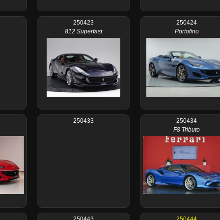
250423
250424
812 Superfast
Portofino
250433
250434
F8 Tributo
250443
250444