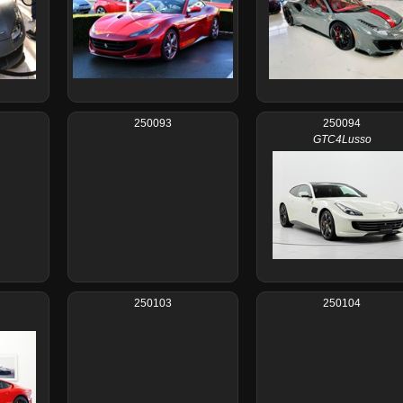
250093
250094
GTC4Lusso
250103
250104