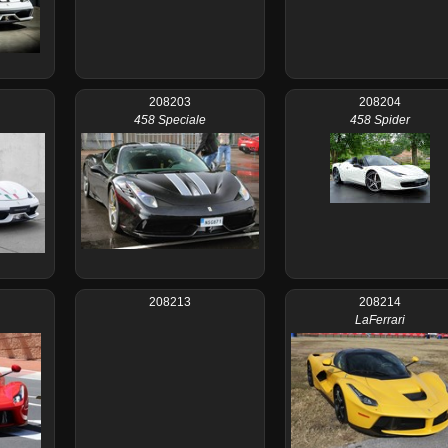
208203
208204
458 Speciale
458 Spider
208213
208214
LaFerrari