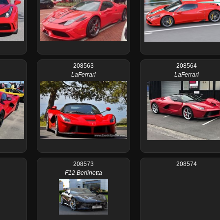
208563
208564
LaFerrari
LaFerrari
208573
208574
F12 Berlinetta