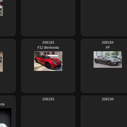
208183
208184
F12 Berlinetta
FF
208193
208194
rta