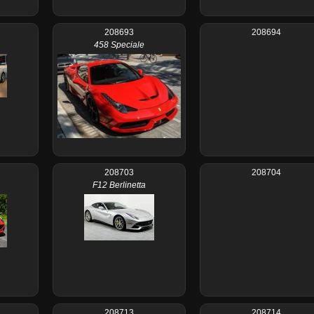
208693
208694
458 Speciale
208703
208704
F12 Berlinetta
208713
208714