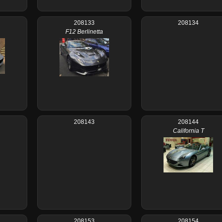
208133
208134
F12 Berlinetta
208143
208144
California T
208153
208154