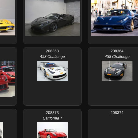
208363
208364
458 Challenge
458 Challenge
208373
208374
California T