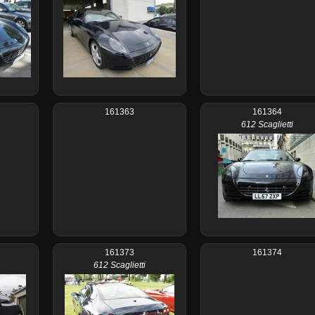
161363
161364
612 Scaglietti
161373
161374
612 Scaglietti