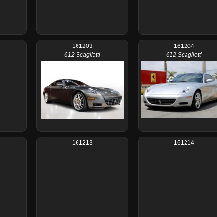
161203
161204
612 Scaglietti
612 Scaglietti
161213
161214