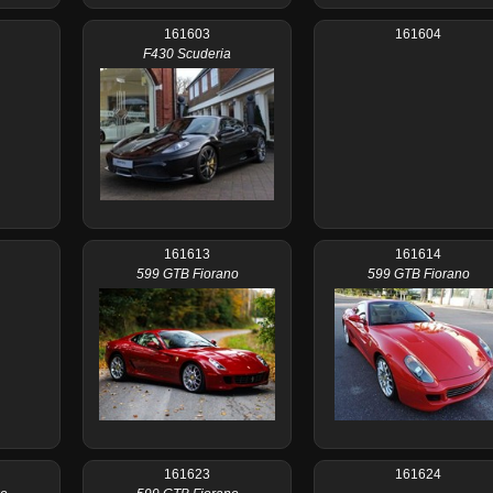
161603
161604
F430 Scuderia
161613
161614
599 GTB Fiorano
599 GTB Fiorano
161623
161624