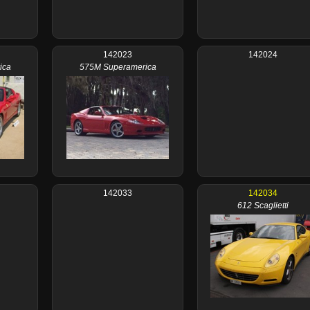
142023
142024
ica
575M Superamerica
142033
142034
612 Scaglietti