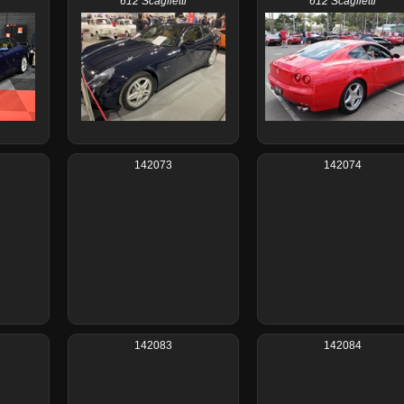
612 Scaglietti
612 Scaglietti
142073
142074
142083
142084