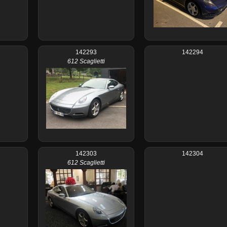
142293
142294
612 Scaglietti
142303
142304
612 Scaglietti