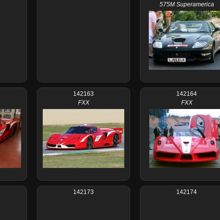
575M Superamerica
142163
142164
FXX
FXX
142173
142174