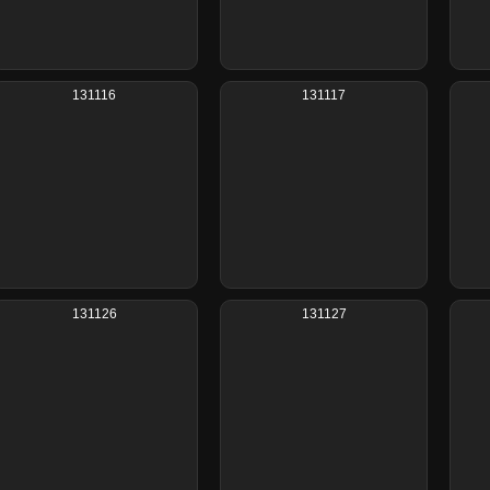
131116
131117
131126
131127